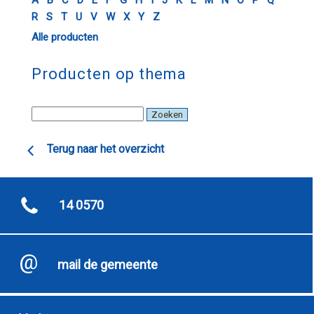
A
B
C
D
E
F
G
H
I
J
K
L
M
N
O
P
Q
R
S
T
U
V
W
X
Y
Z
Alle producten
Producten op thema
Terug naar het overzicht
14 0570
mail de gemeente