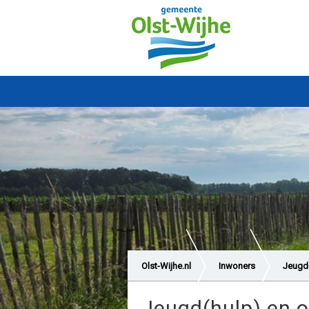
Olst-Wijhe.nl
Inwoners
Jeugd(
Jeugd(hulp) en o