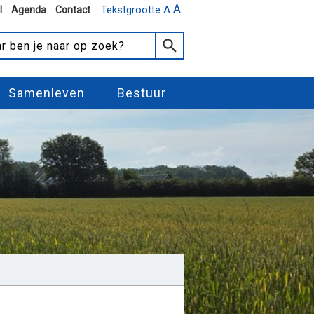
A
Tekstgrootte A
l
Agenda
Contact
Samenleven
Bestuur