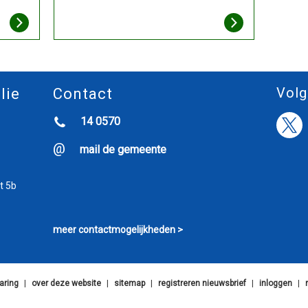
Volg
lie
Contact
14 0570
mail de gemeente
t 5b
meer contactmogelijkheden >
aring
|
over deze website
|
sitemap
|
registreren nieuwsbrief
|
inloggen
|