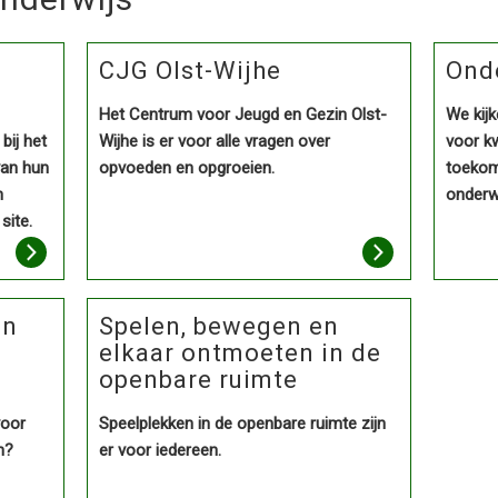
CJG Olst-Wijhe
Onde
Het Centrum voor Jeugd en Gezin Olst-
We kij
bij het
Wijhe is er voor alle vragen over
voor kw
van hun
opvoeden en opgroeien.
toekom
n
onderwi
site.
en
Spelen, bewegen en
elkaar ontmoeten in de
openbare ruimte
voor
Speelplekken in de openbare ruimte zijn
n?
er voor iedereen.