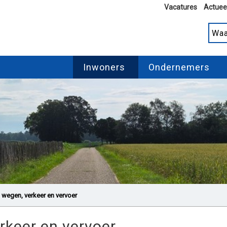
Vacatures
Actuee
Inwoners
Ondernemers
 wegen, verkeer en vervoer
rkeer en vervoer