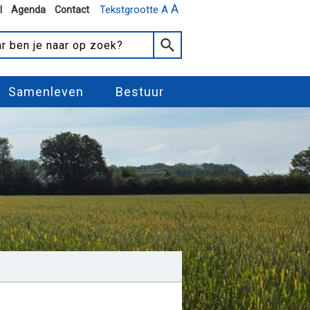
A
Tekstgrootte A
l
Agenda
Contact
Samenleven
Bestuur