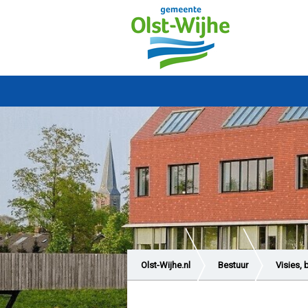
Olst-Wijhe.nl
Bestuur
Visies, 