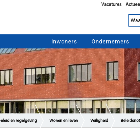
Vacatures
Actuee
Inwoners
Ondernemers
beleid en regelgeving
Wonen en leven
Veiligheid
Beleidsnot