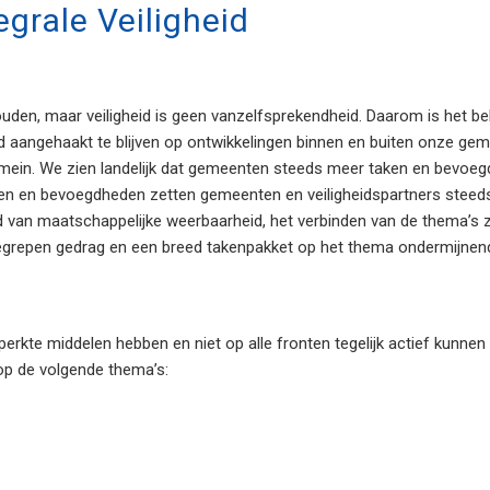
egrale Veiligheid
uden, maar veiligheid is geen vanzelfsprekendheid. Daarom is het b
oed aangehaakt te blijven op ontwikkelingen binnen en buiten onze 
omein. We zien landelijk dat gemeenten steeds meer taken en bevoeg
aken en bevoegdheden zetten gemeenten en veiligheidspartners steed
d van maatschappelijke weerbaarheid, het verbinden van de thema’s zor
repen gedrag en een breed takenpakket op het thema ondermijnende
rkte middelen hebben en niet op alle fronten tegelijk actief kunnen
op de volgende thema’s: