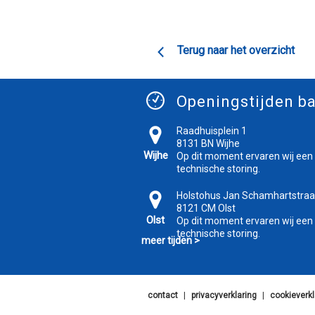
Terug naar het overzicht
Openingstijden ba
Raadhuisplein 1
8131 BN Wijhe
Wijhe
Op dit moment ervaren wij een
technische storing.
Holstohus Jan Schamhartstraa
8121 CM Olst
Olst
Op dit moment ervaren wij een
technische storing.
meer tijden >
contact
|
privacyverklaring
|
cookieverkl