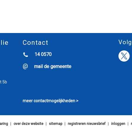
Volg
lie
Contact
14 0570
mail de gemeente
t 5b
meer contactmogelijkheden >
aring
|
over deze website
|
sitemap
|
registreren nieuwsbrief
|
inloggen
|