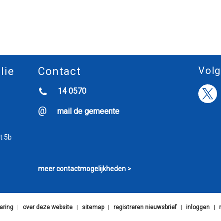
Volg
lie
Contact
14 0570
mail de gemeente
t 5b
meer contactmogelijkheden >
aring
|
over deze website
|
sitemap
|
registreren nieuwsbrief
|
inloggen
|