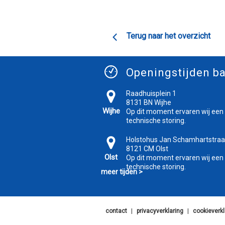
Terug naar het overzicht
Openingstijden ba
Raadhuisplein 1
8131 BN Wijhe
Wijhe
Op dit moment ervaren wij een
technische storing.
Holstohus Jan Schamhartstraa
8121 CM Olst
Olst
Op dit moment ervaren wij een
technische storing.
meer tijden >
contact
|
privacyverklaring
|
cookieverkl