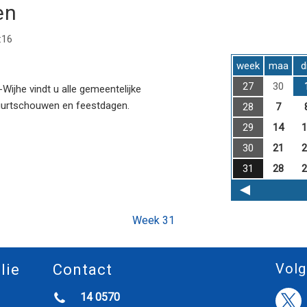
en
:16
week
maa
d
27
30
ijhe vindt u alle gemeentelijke
uurtschouwen en feestdagen.
28
7
29
14
1
30
21
2
31
28
2
Week 31
Volg
lie
Contact
14 0570