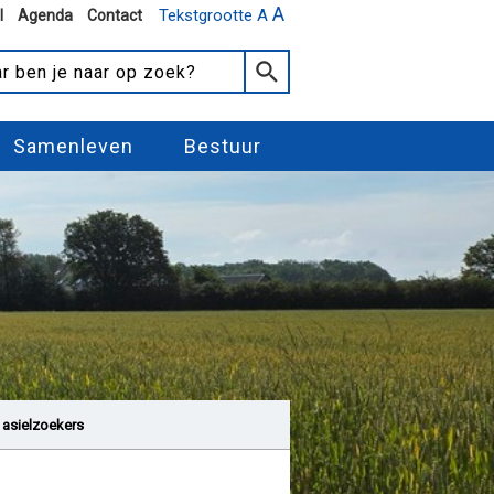
A
Tekstgrootte A
l
Agenda
Contact
Samenleven
Bestuur
 asielzoekers