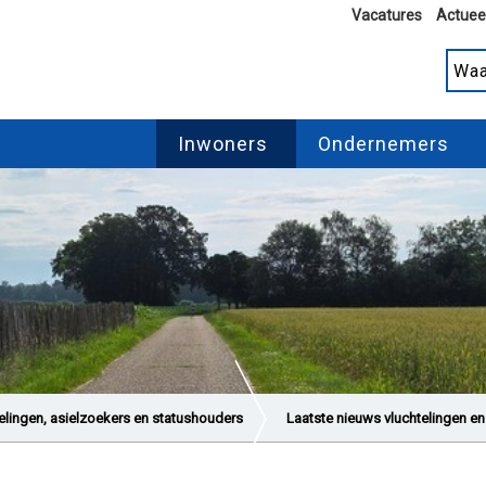
Vacatures
Actuee
Inwoners
Ondernemers
elingen, asielzoekers en statushouders
Laatste nieuws vluchtelingen en