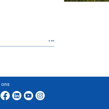
>
>>
 ons