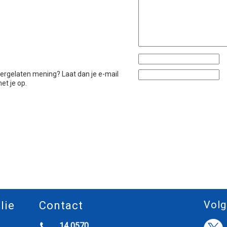
htergelaten mening? Laat dan je e-mail
et je op.
Volg
lie
Contact
14 0570