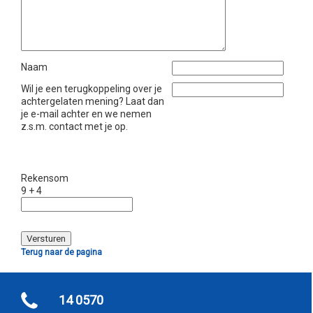
Naam
Wil je een terugkoppeling over je
achtergelaten mening? Laat dan
je e-mail achter en we nemen
z.s.m. contact met je op.
Rekensom
9 + 4
Terug naar de pagina
14 0570