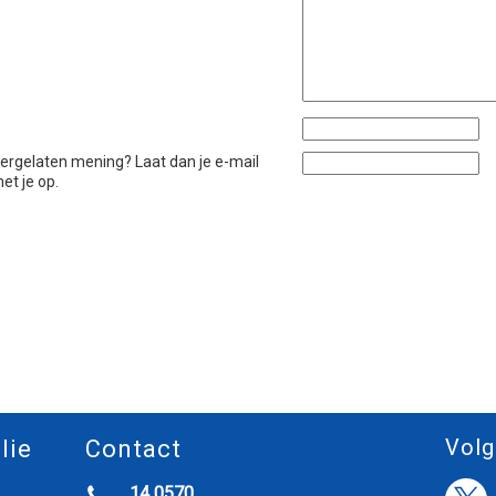
htergelaten mening? Laat dan je e-mail
et je op.
Volg
lie
Contact
14 0570