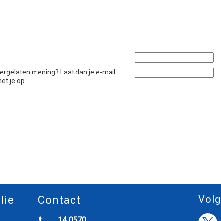
htergelaten mening? Laat dan je e-mail
et je op.
Volg
lie
Contact
14 0570