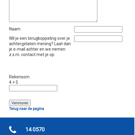
Naam
Wil je een terugkoppeling over je
achtergelaten mening? Laat dan
je e-mail achter en we nemen
z.s.m. contact met je op.
Rekensom
4 + 5
Terug naar de pagina
14 0570