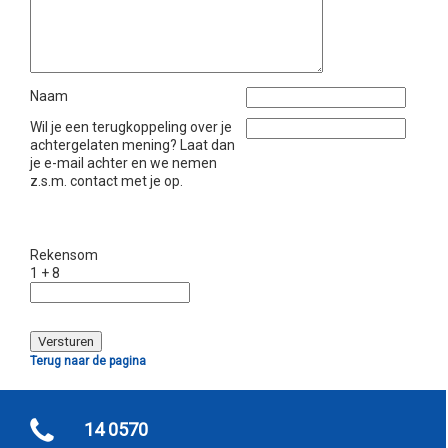
Naam
Wil je een terugkoppeling over je
achtergelaten mening? Laat dan
je e-mail achter en we nemen
z.s.m. contact met je op.
Rekensom
1 + 8
Terug naar de pagina
14 0570