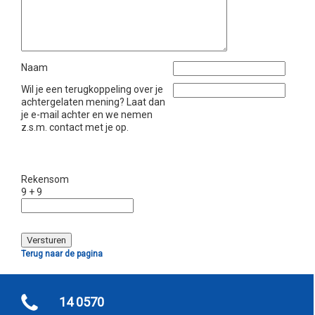
Naam
Wil je een terugkoppeling over je
achtergelaten mening? Laat dan
je e-mail achter en we nemen
z.s.m. contact met je op.
Rekensom
9 + 9
Terug naar de pagina
14 0570