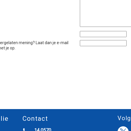
htergelaten mening? Laat dan je e-mail
et je op.
Volg
lie
Contact
14 0570