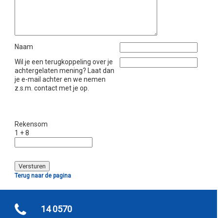
Naam
Wil je een terugkoppeling over je
achtergelaten mening? Laat dan
je e-mail achter en we nemen
z.s.m. contact met je op.
Rekensom
1 + 8
Terug naar de pagina
14 0570