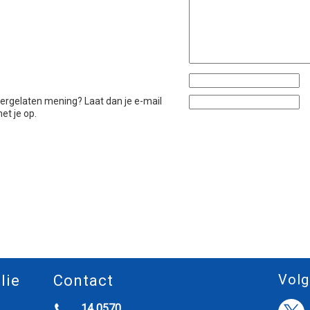
htergelaten mening? Laat dan je e-mail
et je op.
Volg
lie
Contact
14 0570