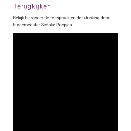
Terugkijken
Bekijk hieronder de toespraak en de uitreiking door
burgemeester Sietske Poepjes.