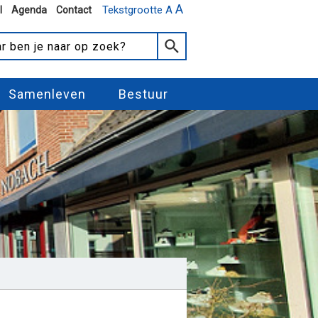
A
Tekstgrootte A
l
Agenda
Contact
Samenleven
Bestuur