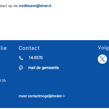
tact op via
crediteuren@dowr.nl
.
Volg
lie
Contact
14 0570
mail de gemeente
t 5b
meer contactmogelijkheden >