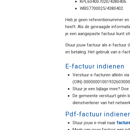
KPL604007020/4380406.
WBS7700025/4380402.
Heb je geen referentienummer en 
heeft. Als de gevraagde informati
je een aangepaste factuur kunt st
Stuur jouw factuur als e-factuur ó
en betaling. Het gebruik van e-fac
E-factuur indienen
Verstuur e-facturen alléén vi
(OIN) 00000001001932603000. 
Stuur je een bijlage mee? Doe
De gemeente verstuurt géén be
dienstverlener van het netwer
Pdf-factuur indienen
Stuur jouw e-mail naar
factur
Maak van jouw factuur een pdf