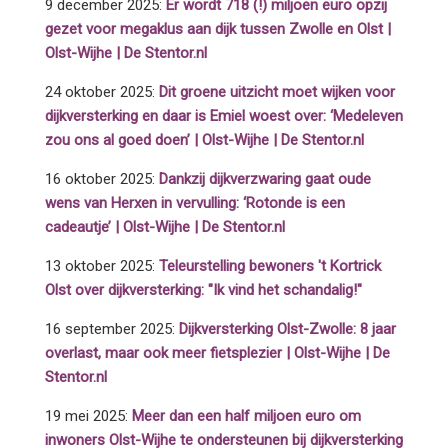
9 december 2025:
Er wordt 718 (!) miljoen euro opzij
gezet voor megaklus aan dijk tussen Zwolle en Olst |
Olst-Wijhe | De Stentor.nl
24 oktober 2025:
Dit groene uitzicht moet wijken voor
dijkversterking en daar is Emiel woest over: ‘Medeleven
zou ons al goed doen’ | Olst-Wijhe | De Stentor.nl
16 oktober 2025:
Dankzij dijkverzwaring gaat oude
wens van Herxen in vervulling: ‘Rotonde is een
cadeautje’ | Olst-Wijhe | De Stentor.nl
13 oktober 2025:
Teleurstelling bewoners 't Kortrick
Olst over dijkversterking: "Ik vind het schandalig!"
16 september 2025:
Dijkversterking Olst-Zwolle: 8 jaar
overlast, maar ook meer fietsplezier | Olst-Wijhe | De
Stentor.nl
19 mei 2025:
Meer dan een half miljoen euro om
inwoners Olst-Wijhe te ondersteunen bij dijkversterking