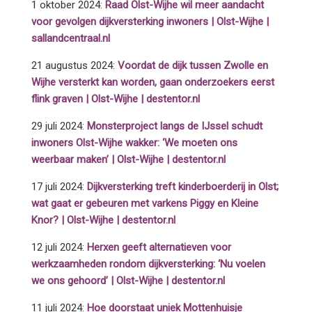
1 oktober 2024:
Raad Olst-Wijhe wil meer aandacht
voor gevolgen dijkversterking inwoners | Olst-Wijhe |
sallandcentraal.nl
21 augustus 2024:
Voordat de dijk tussen Zwolle en
Wijhe versterkt kan worden, gaan onderzoekers eerst
flink graven | Olst-Wijhe | destentor.nl
29 juli 2024:
Monsterproject langs de IJssel schudt
inwoners Olst-Wijhe wakker: ‘We moeten ons
weerbaar maken’ | Olst-Wijhe | destentor.nl
17 juli 2024:
Dijkversterking treft kinderboerderij in Olst;
wat gaat er gebeuren met varkens Piggy en Kleine
Knor? | Olst-Wijhe | destentor.nl
12 juli 2024:
Herxen geeft alternatieven voor
werkzaamheden rondom dijkversterking: ‘Nu voelen
we ons gehoord’ | Olst-Wijhe | destentor.nl
11 juli 2024:
Hoe doorstaat uniek Mottenhuisje