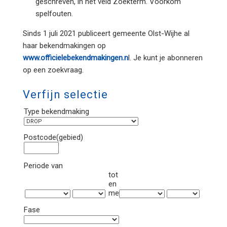
geschreven, in het veld Zoekterm. Voorkom
spelfouten.
Sinds 1 juli 2021 publiceert gemeente Olst-Wijhe al
haar bekendmakingen op
www.officielebekendmakingen.n
l. Je kunt je abonneren
op een zoekvraag.
Verfijn selectie
Type bekendmaking
Postcode(gebied)
Periode van
tot
en
met
Fase