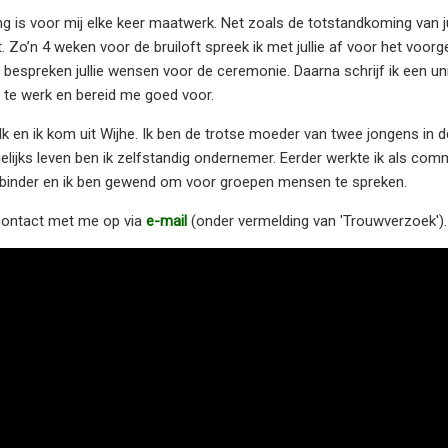
g is voor mij elke keer maatwerk. Net zoals de totstandkoming van jul
jst. Zo’n 4 weken voor de bruiloft spreek ik met jullie af voor het vo
 bespreken jullie wensen voor de ceremonie. Daarna schrijf ik een uni
g te werk en bereid me goed voor.
k en ik kom uit Wijhe. Ik ben de trotse moeder van twee jongens in d
gelijks leven ben ik zelfstandig ondernemer. Eerder werkte ik als co
rbinder en ik ben gewend om voor groepen mensen te spreken.
n contact met me op via
e-mail
(onder vermelding van 'Trouwverzoek').