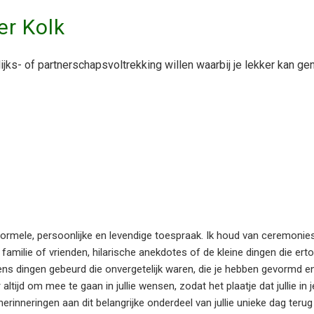
er Kolk
ijks- of partnerschapsvoltrekking willen waarbij je lekker kan genie
nformele, persoonlijke en levendige toespraak. Ik houd van ceremonies
 familie of vrienden, hilarische anekdotes of de kleine dingen die erto
levens dingen gebeurd die onvergetelijk waren, die je hebben gevormd en
ltijd om mee te gaan in jullie wensen, zodat het plaatje dat jullie in 
herinneringen aan dit belangrijke onderdeel van jullie unieke dag teru