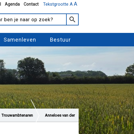
A
Tekstgrootte A
l
Agenda
Contact
Samenleven
Bestuur
Trouwambtenaren
Anneloes van der