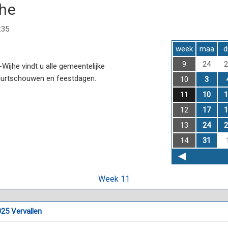
jhe
:35
week
maa
d
9
24
2
ijhe vindt u alle gemeentelijke
uurtschouwen en feestdagen.
10
3
11
10
1
12
17
1
13
24
2
14
31
Week 11
25 Vervallen