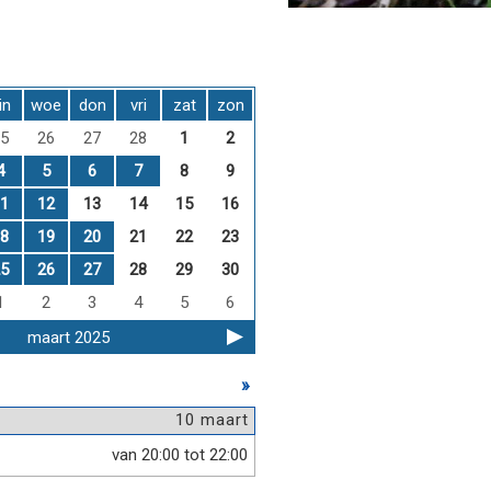
in
woe
don
vri
zat
zon
5
26
27
28
1
2
4
5
6
7
8
9
1
12
13
14
15
16
8
19
20
21
22
23
5
26
27
28
29
30
1
2
3
4
5
6
maart 2025
»
10 maart
van 20:00 tot 22:00