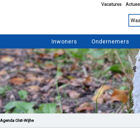
Vacatures
Actuee
Inwoners
Ondernemers
Agenda Olst-Wijhe