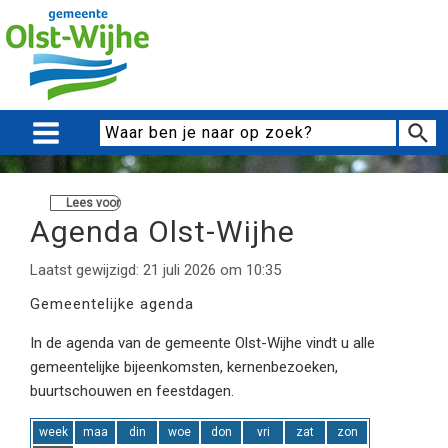
Lees voor
Agenda Olst-Wijhe
Laatst gewijzigd: 21 juli 2026 om 10:35
Gemeentelijke agenda
In de agenda van de gemeente Olst-Wijhe vindt u alle
gemeentelijke bijeenkomsten, kernenbezoeken,
buurtschouwen en feestdagen.
week
maa
din
woe
don
vri
zat
zon