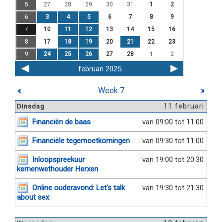
5
27
28
29
30
31
1
2
6
3
4
5
6
7
8
9
7
10
11
12
13
14
15
16
8
17
18
19
20
21
22
23
9
24
25
26
27
28
1
2
februari 2025
«
Week 7
»
11 februari
Dinsdag
Financiën de baas
van 09:00 tot 11:00
Financiële tegemoetkomingen
van 09:30 tot 11:00
Inloopspreekuur
van 19:00 tot 20:30
kernenwethouder Herxen
Online ouderavond: Let's talk
van 19:30 tot 21:30
about sex