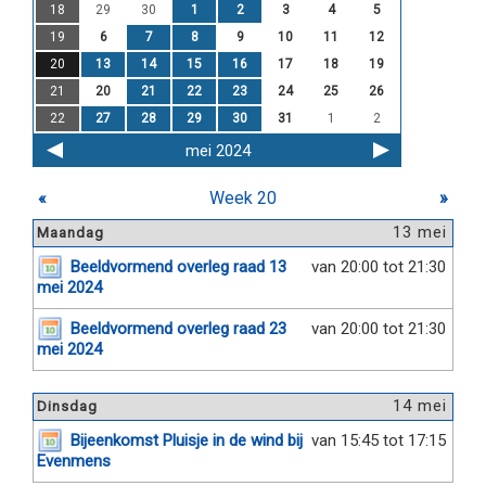
18
29
30
1
2
3
4
5
19
6
7
8
9
10
11
12
20
13
14
15
16
17
18
19
21
20
21
22
23
24
25
26
22
27
28
29
30
31
1
2
mei 2024
«
Week 20
»
13 mei
Maandag
Beeldvormend overleg raad 13
van 20:00 tot 21:30
mei 2024
Beeldvormend overleg raad 23
van 20:00 tot 21:30
mei 2024
14 mei
Dinsdag
Bijeenkomst Pluisje in de wind bij
van 15:45 tot 17:15
Evenmens