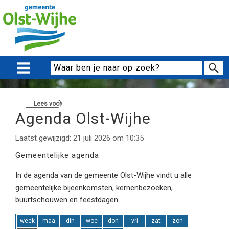
Lees voor
Agenda Olst-Wijhe
Laatst gewijzigd: 21 juli 2026 om 10:35
Gemeentelijke agenda
In de agenda van de gemeente Olst-Wijhe vindt u alle
gemeentelijke bijeenkomsten, kernenbezoeken,
buurtschouwen en feestdagen.
week
maa
din
woe
don
vri
zat
zon