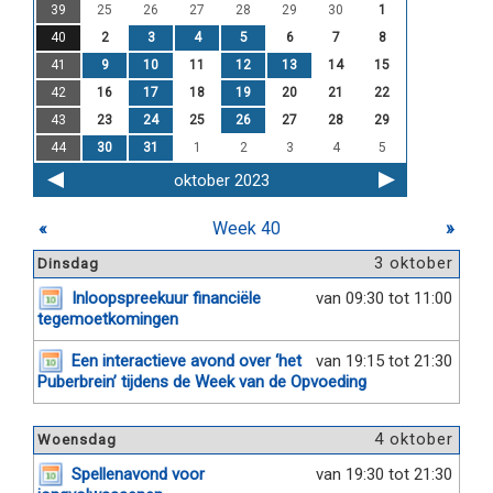
39
25
26
27
28
29
30
1
40
2
3
4
5
6
7
8
41
9
10
11
12
13
14
15
42
16
17
18
19
20
21
22
43
23
24
25
26
27
28
29
44
30
31
1
2
3
4
5
oktober 2023
«
Week 40
»
3 oktober
Dinsdag
Inloopspreekuur financiële
van 09:30 tot 11:00
tegemoetkomingen
Een interactieve avond over ‘het
van 19:15 tot 21:30
Puberbrein’ tijdens de Week van de Opvoeding
4 oktober
Woensdag
Spellenavond voor
van 19:30 tot 21:30