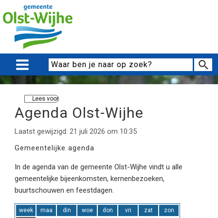
Lees voor
Agenda Olst-Wijhe
Laatst gewijzigd: 21 juli 2026 om 10:35
Gemeentelijke agenda
In de agenda van de gemeente Olst-Wijhe vindt u alle
gemeentelijke bijeenkomsten, kernenbezoeken,
buurtschouwen en feestdagen.
week
maa
din
woe
don
vri
zat
zon